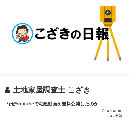
土地家屋調査士 こざき
なぜYoutubeで宅建動画を無料公開したのか
2024.01.18
こざきの日報