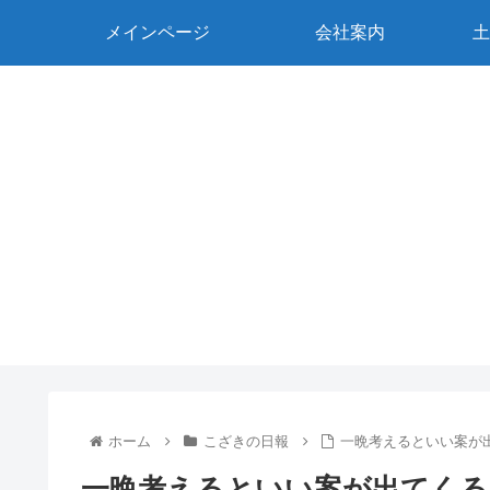
メインページ
会社案内
土
ホーム
こざきの日報
一晩考えるといい案が
一晩考えるといい案が出てくる