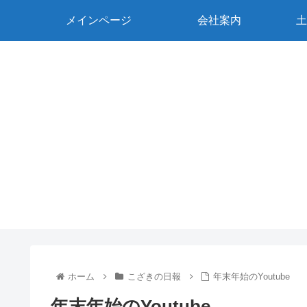
メインページ
会社案内
土
ホーム
こざきの日報
年末年始のYoutube
年末年始のYoutube