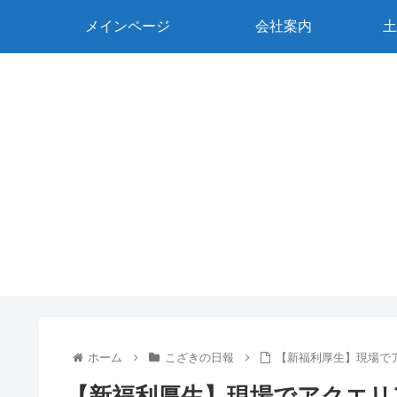
メインページ
会社案内
土
ホーム
こざきの日報
【新福利厚生】現場で
【新福利厚生】現場でアクエリ