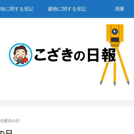
地に関する登記
建物に関する登記
測量
be生配信の日
の日