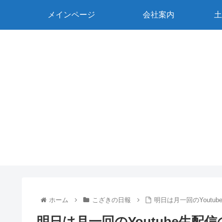
メインページ
会社案内
土
ホーム
こざきの日報
明日は月一回のYoutu
明日は月一回のYoutube生配信