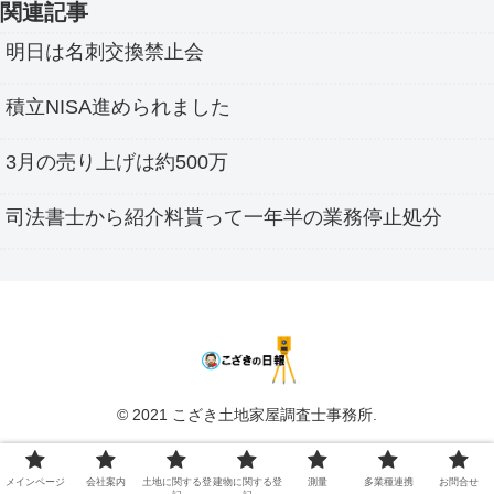
関連記事
明日は名刺交換禁止会
積立NISA進められました
3月の売り上げは約500万
司法書士から紹介料貰って一年半の業務停止処分
© 2021 こざき土地家屋調査士事務所.
メインページ
会社案内
土地に関する登
建物に関する登
測量
多業種連携
お問合せ